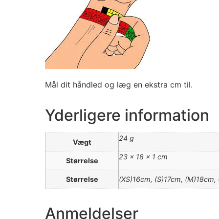
Mål dit håndled og læg en ekstra cm til.
Yderligere information
24 g
Vægt
23 × 18 × 1 cm
Størrelse
Størrelse
(XS)16cm, (S)17cm, (M)18cm,
Anmeldelser