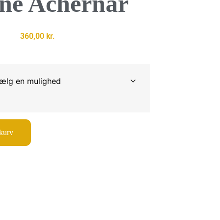
rne Achernar
360,00
kr.
 kurv