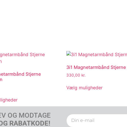
3i1 Magnetarmbånd Stjerne
netarmbånd Stjerne
330,00
kr.
in
Vælg muligheder
ligheder
EV OG MODTAGE
OG RABATKODE!