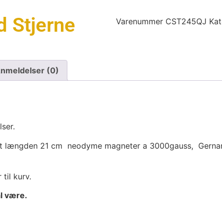
 Stjerne
Varenummer
CST245QJ
Kat
nmeldelser (0)
ser.
andart længden 21 cm neodyme magneter a 3000gauss, Gerna
til kurv.
l være.