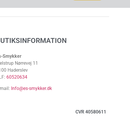
BUTIKSINFORMATION
s-Smykker
elstrup Nørrevej 11
100 Haderslev
LF:
60520634
-mail:
Info@es-smykker.dk
CVR 40580611