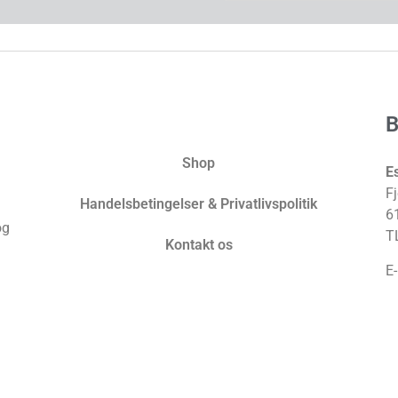
Shop
E
Fj
Handelsbetingelser & Privatlivspolitik
6
og
T
Kontakt os
E