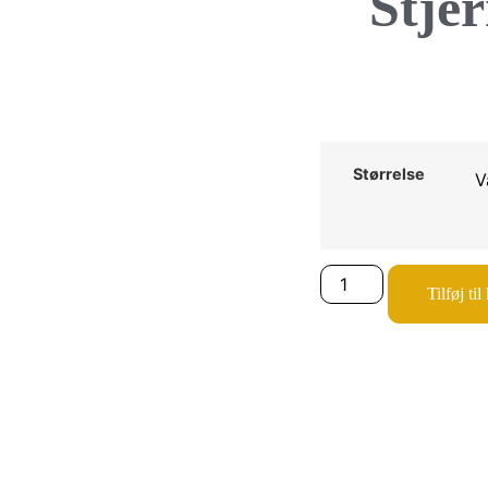
Stje
Størrelse
Tilføj til