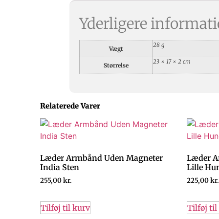
Yderligere informat
28 g
Vægt
23 × 17 × 2 cm
Størrelse
Relaterede Varer
Læder Armbånd Uden Magneter
Læder A
India Sten
Lille Hu
255,00
kr.
225,00
kr.
Tilføj til kurv
Tilføj ti