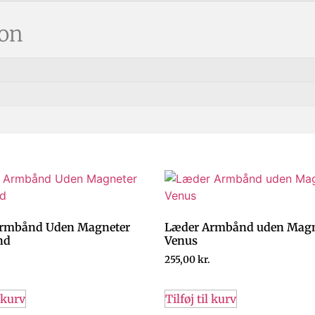
ion
rmbånd Uden Magneter
Læder Armbånd uden Magn
nd
Venus
255,00
kr.
l kurv
Tilføj til kurv