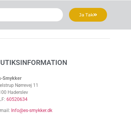
Ja Tak
BUTIKSINFORMATION
s-Smykker
elstrup Nørrevej 11
100 Haderslev
LF:
60520634
-mail:
Info@es-smykker.dk