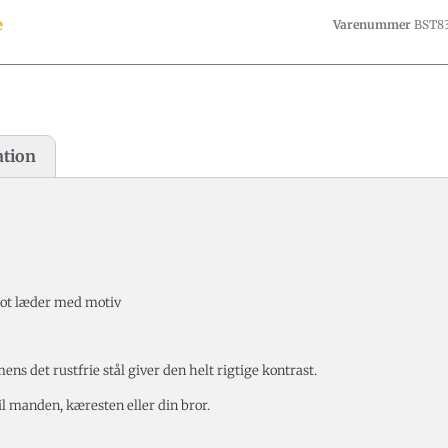
e
Varenummer
BST83
ation
lot læder med motiv
ens det rustfrie stål giver den helt rigtige kontrast.
 til manden, kæresten eller din bror.