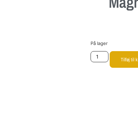
Magn
På lager
Tilføj til 