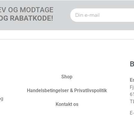
EV OG MODTAGE
OG RABATKODE!
Shop
E
Fj
Handelsbetingelser & Privatlivspolitik
6
og
T
Kontakt os
E