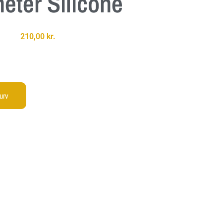
eter Silicone
210,00
kr.
kurv