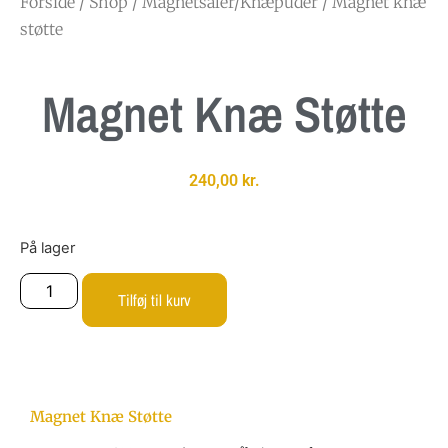
Forside
/
Shop
/
Magnetsåler/Knæpuder
/ Magnet knæ
støtte
Magnet Knæ Støtte
240,00
kr.
På lager
Tilføj til kurv
Magnet Knæ Støtte