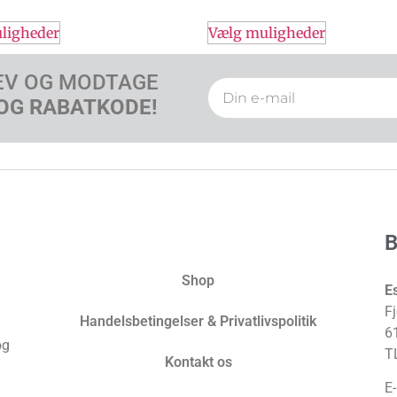
ligheder
Vælg muligheder
EV OG MODTAGE
OG RABATKODE!
Shop
E
Fj
Handelsbetingelser & Privatlivspolitik
6
og
T
Kontakt os
E