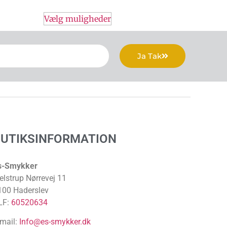
Vælg muligheder
Ja Tak
BUTIKSINFORMATION
s-Smykker
elstrup Nørrevej 11
100 Haderslev
LF:
60520634
-mail:
Info@es-smykker.dk