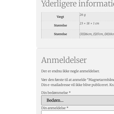
Yderligere informat
26 g
Vægt
23 × 18 × 1 cm
Størrelse
Størrelse
(XS)16cm, (S)17cm, (M)1
Anmeldelser
Der er endnu ikke nogle anmeldelser.
Vær den første til at anmelde “Magnetarmbånd
Din e-mailadresse vil ikke blive publiceret.
Kr
Din bedømmelse
*
Din anmeldelse
*