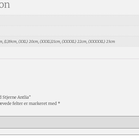
ion
8cm, (L)19cm, (XXL) 20cm, (XXXL)21cm, (XXXXL) 22cm, (XXXXXL) 23cm
 Stjerne Antlia”
ævede felter er markeret med
*