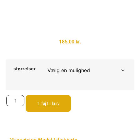
185,00
kr.
størrelser
Tilføj til kurv
Magnetring Model Lillehjerte