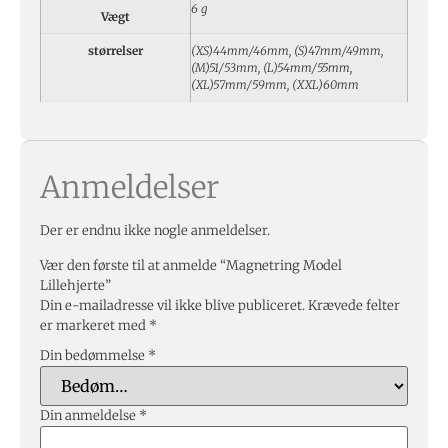
6 g
Vægt
størrelser
(XS)44mm/46mm, (S)47mm/49mm,
(M)51/53mm, (L)54mm/55mm,
(XL)57mm/59mm, (XXL)60mm
Anmeldelser
Der er endnu ikke nogle anmeldelser.
Vær den første til at anmelde “Magnetring Model
Lillehjerte”
Din e-mailadresse vil ikke blive publiceret.
Krævede felter
er markeret med
*
Din bedømmelse
*
Din anmeldelse
*